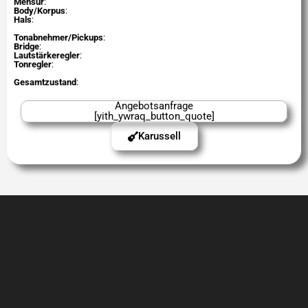
Mensur
:
Body/Korpus
:
Hals
:
Tonabnehmer/Pickups
:
Bridge
:
Lautstärkeregler
:
Tonregler
:
Gesamtzustand
:
Angebotsanfrage
[yith_ywraq_button_quote]
Karussell